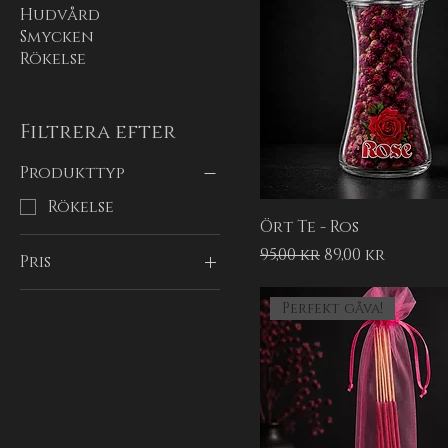
Hudvård
Smycken
Rökelse
Filtrera efter
Produkttyp
Rökelse
Ört Te - Ros
Ordinarie pris
Reapris
95,00 kr
89,00 kr
Pris
Perfekt gåva!
20 kr
89 kr