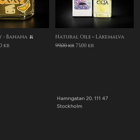
y - Banana 🍌
Natural Oils ~ Läkemalva
pris
pris
Ordinarie pris
Reapris
00 kr
99,00 kr
75,00 kr
Hamngatan 20, 111 47
Stockholm