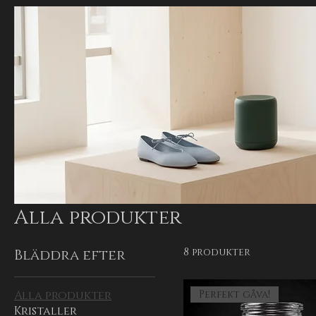
Alla produkter
8 produkter
Bläddra efter
Alla produkter
Perfekt gåva!
Kristaller