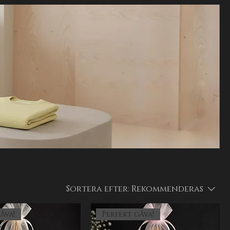
Sortera efter:
Rekommenderas
åva!
Perfekt gåva!