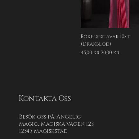
Rökelsestavar 10st
(Drakblod)
Ordinarie pris
Reapris
45,00 kr
20,00 kr
Kontakta Oss
Besök oss på: Angelic
Magic, Magiska vägen 123,
12345 Magiskstad