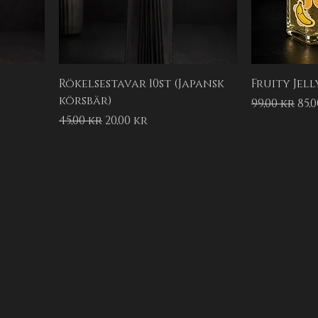
Rökelsestavar 10st (Japansk
Fruity Jell
körsbär)
Ordinarie 
Rea
99,00 kr
85,
Ordinarie pris
Reapris
45,00 kr
20,00 kr