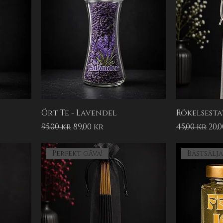
Ört Te - Lavendel
Rökelsestav
Ordinarie pris
Reapris
Ordinarie 
Rea
95,00 kr
89,00 kr
45,00 kr
20,
Perfekt gåva!
Bästsälj