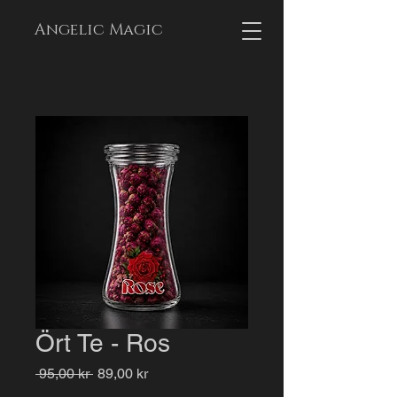
Angelic Magic
Ört Te - Ros
Ordinarie
Reapris
 95,00 kr 
89,00 kr
pris