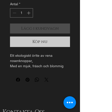
Antal
*
Lägg i kundvagn
Köp nu
Ett ekologiskt örtte av rena 
rosenknoppar
.
Med en mjuk, fräsch och blommig 
karaktär, skapat för sensuella 
stunder och sinnesro.
Har en blommig arom och 
karaktäristisk smak.
Ett naturligt örtte utan tillsatser, 
hantverksmässigt framtaget med 
fokus på ekologiska råvaror, kvalitet 